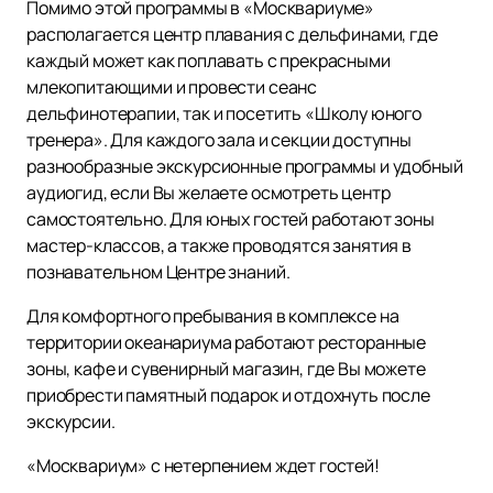
Помимо этой программы в «Москвариуме»
располагается центр плавания с дельфинами, где
каждый может как поплавать с прекрасными
млекопитающими и провести сеанс
дельфинотерапии, так и посетить «Школу юного
тренера». Для каждого зала и секции доступны
разнообразные экскурсионные программы и удобный
аудиогид, если Вы желаете осмотреть центр
самостоятельно. Для юных гостей работают зоны
мастер-классов, а также проводятся занятия в
познавательном Центре знаний.
Для комфортного пребывания в комплексе на
территории океанариума работают ресторанные
зоны, кафе и сувенирный магазин, где Вы можете
приобрести памятный подарок и отдохнуть после
экскурсии.
«Москвариум» с нетерпением ждет гостей!