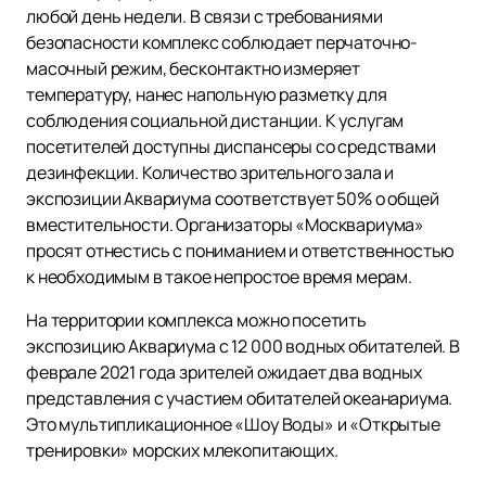
любой день недели. В связи с требованиями
безопасности комплекс соблюдает перчаточно-
масочный режим, бесконтактно измеряет
температуру, нанес напольную разметку для
соблюдения социальной дистанции. К услугам
посетителей доступны диспансеры со средствами
дезинфекции. Количество зрительного зала и
экспозиции Аквариума соответствует 50% о общей
вместительности. Организаторы «Москвариума»
просят отнестись с пониманием и ответственностью
к необходимым в такое непростое время мерам.
На территории комплекса можно посетить
экспозицию Аквариума с 12 000 водных обитателей. В
феврале 2021 года зрителей ожидает два водных
представления с участием обитателей океанариума.
Это мультипликационное «Шоу Воды» и «Открытые
тренировки» морских млекопитающих.