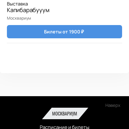
Выставка
Капибарабууум
Москвариум
Билеты от
1900
₽
Наверх
МОСКВАРИУМ
Расписание и билеты