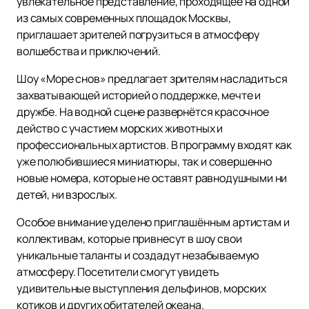
увлекательное представление, проходящее на одной
из самых современных площадок Москвы,
приглашает зрителей погрузиться в атмосферу
волшебства и приключений.
Шоу «Море снов» предлагает зрителям насладиться
захватывающей историей о поддержке, мечте и
дружбе. На водной сцене развернётся красочное
действо с участием морских животных и
профессиональных артистов. В программу входят как
уже полюбившиеся миниатюры, так и совершенно
новые номера, которые не оставят равнодушными ни
детей, ни взрослых.
Особое внимание уделено приглашённым артистам и
коллективам, которые привнесут в шоу свои
уникальные таланты и создадут незабываемую
атмосферу. Посетители смогут увидеть
удивительные выступления дельфинов, морских
котиков и других обитателей океана.