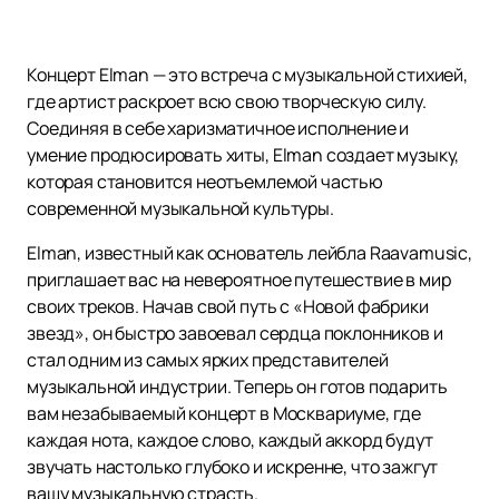
Концерт Elman — это встреча с музыкальной стихией,
где артист раскроет всю свою творческую силу.
Соединяя в себе харизматичное исполнение и
умение продюсировать хиты, Elman создает музыку,
которая становится неотъемлемой частью
современной музыкальной культуры.
Еlman, известный как основатель лейбла Raavamusic,
приглашает вас на невероятное путешествие в мир
своих треков. Начав свой путь с «Новой фабрики
звезд», он быстро завоевал сердца поклонников и
стал одним из самых ярких представителей
музыкальной индустрии. Теперь он готов подарить
вам незабываемый концерт в Москвариуме, где
каждая нота, каждое слово, каждый аккорд будут
звучать настолько глубоко и искренне, что зажгут
вашу музыкальную страсть.