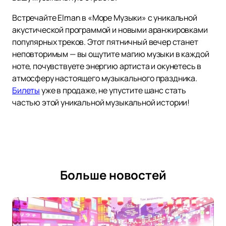
Встречайте Elman в «Море Музыки» с уникальной
акустической программой и новыми аранжировками
популярных треков. Этот пятничный вечер станет
неповторимым — вы ощутите магию музыки в каждой
ноте, почувствуете энергию артиста и окунетесь в
атмосферу настоящего музыкального праздника.
Билеты
уже в продаже, не упустите шанс стать
частью этой уникальной музыкальной истории!
Больше новостей