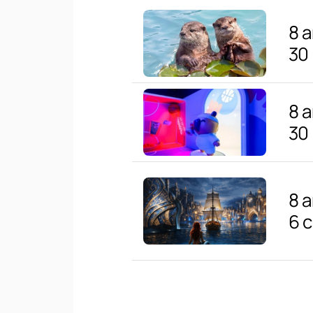
8 
30
8 
30
8 
6 