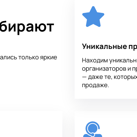
e Sun онлайн
альное событие, вы сможете купить билеты разными способа
дходящего места: от первых рядов до более спокойных зон. 
ыбирают
ерез интернет или по телефону. Наши специалисты подскаж
ы о вечере.
Уникальные п
ет:
тались только яркие
Находим уникальн
сайте
организаторов и 
аза по звонку
— даже те, которы
я в атмосферу музыки и услышать живое исполнение одной из
продаже.
ником этого события!