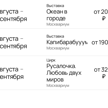
Выставка
августа
Океан в
от
2
—
городе
 сентября
₽
Москвариум
Выставка
августа
—
Капибарабууум
от
19
 сентября
Москвариум
Цирк
Русалочка.
августа
от
3
—
Любовь двух
сентября
₽
миров
Москвариум