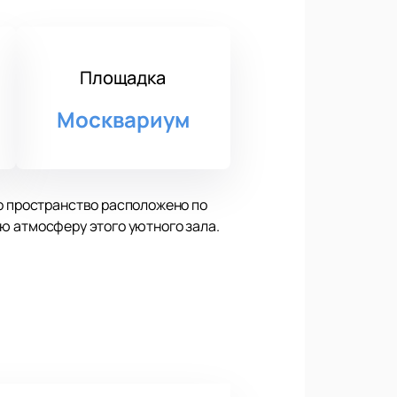
Площадка
Москвариум
то пространство расположено по
бую атмосферу этого уютного зала.
. Коллектив радует публику
жие композиции, так и любимые
дому гостю незабываемое