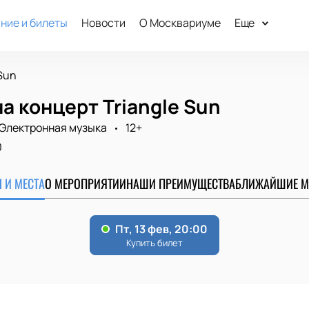
ние и билеты
Новости
О Москвариуме
Еще
 Sun
а концерт Triangle Sun
Электронная музыка
12+
0
 И МЕСТА
О МЕРОПРИЯТИИ
НАШИ ПРЕИМУЩЕСТВА
БЛИЖАЙШИЕ М