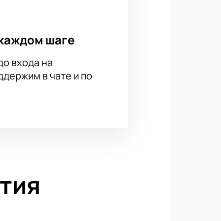
каждом шаге
до входа на
держим в чате и по
тия