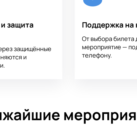
 и защита
Поддержка на 
От выбора билета 
мероприятие — под
через защищённые
телефону.
аняются и
и.
ижайшие мероприя