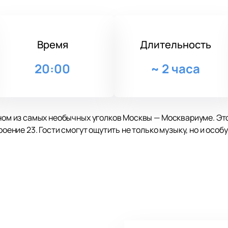
Время
Длительность
20:00
~
2 часа
дном из самых необычных уголков Москвы — Москвариуме. Э
троение 23. Гости смогут ощутить не только музыку, но и осо
ателей своим оригинальным стилем и искренними мелодиями
льным вокалом фронтмена. В этот вечер прозвучат как све
канты подготовили яркие номера и стремятся подарить каж