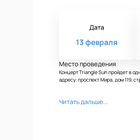
Дата
13 февраля
Место проведения
Концерт Triangle Sun пройдет в о
адресу: проспект Мира, дом 119, с
О концерте
Читать дальше...
Triangle Sun давно покоряет слуш
живыми выступлениями и выразите
треки из прошлых альбомов. Музы
настроение.