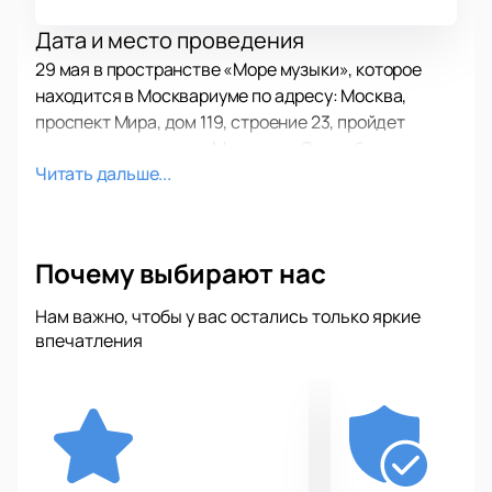
Дата и место проведения
29 мая в пространстве «Море музыки», которое
находится в Москвариуме по адресу: Москва,
проспект Мира, дом 119, строение 23, пройдет
концерт коллектива «Марсель». Это событие
Читать дальше...
подарит яркие впечатления всем поклонникам
российской сцены.
О концерте
Почему выбирают нас
Группа «Марсель» больше двадцати лет исполняет
любимые многими песни: «Эта песня для тебя»,
Нам важно, чтобы у вас остались только яркие
«Предубеждение и гордость», «Не отдам» и другие.
впечатления
Вечер в ночном океанариуме даст редкую
возможность услышать эти композиции среди
удивительных морских декораций. Живой звук и
атмосфера океанариума создадут особое
настроение для каждого гостя. Музыканты