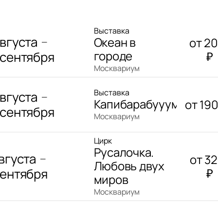
Выставка
августа
Океан в
от
2
—
городе
 сентября
₽
Москвариум
Выставка
августа
—
Капибарабууум
от
19
 сентября
Москвариум
Цирк
Русалочка.
августа
от
3
—
Любовь двух
сентября
₽
миров
Москвариум