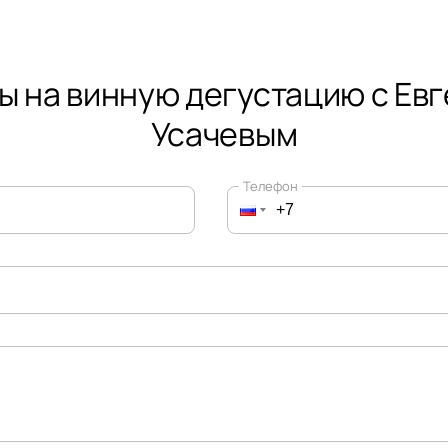
ы на винную дегустацию с Ев
Усачевым
Телефон