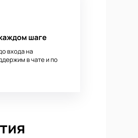
каждом шаге
до входа на
держим в чате и по
тия