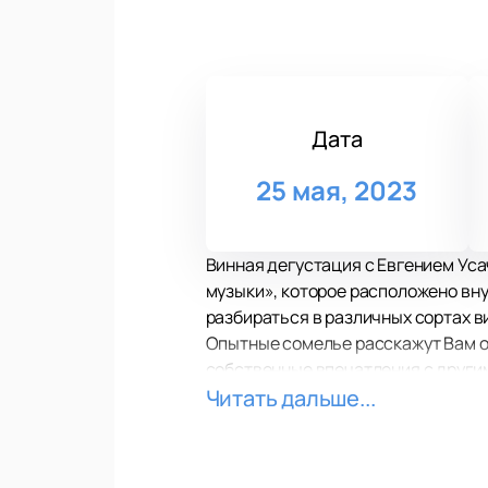
Дата
25 мая, 2023
Винная дегустация с Евгением Уса
музыки», которое расположено вн
разбираться в различных сортах ви
Опытные сомелье расскажут Вам о 
собственные впечатления с другим
эксклюзивные вина, которые вы не
Читать дальше...
Вас ждет незабываемый вечер, на
сортах вин, но и проведете время
для опытных знатоков вин, так и д