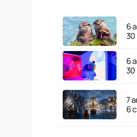
6 
30
6 
30
7 
6 