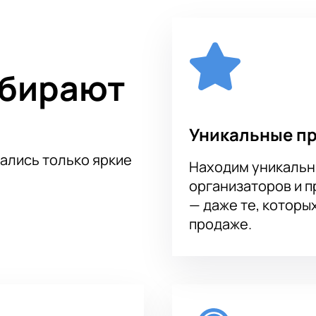
вгением Усачевым уже в продаже. Не упустите возможность 
еобычном месте.
ыбирают
Уникальные п
тались только яркие
Находим уникальн
организаторов и 
— даже те, которы
продаже.