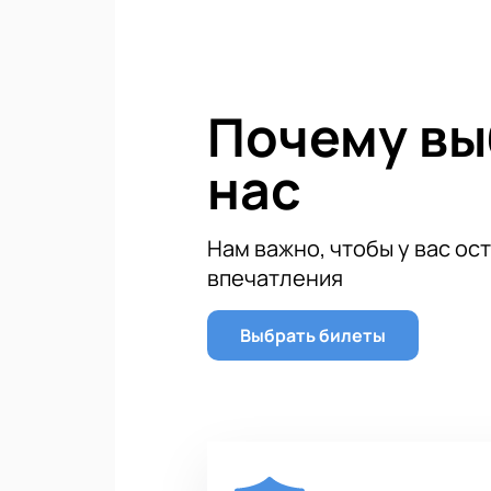
Билеты на винную дегустацию с Е
провести незабываемый вечер в н
Почему в
нас
Нам важно, чтобы у вас ос
впечатления
Выбрать билеты