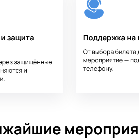
 и защита
Поддержка на 
От выбора билета 
мероприятие — под
через защищённые
телефону.
аняются и
и.
ижайшие мероприя