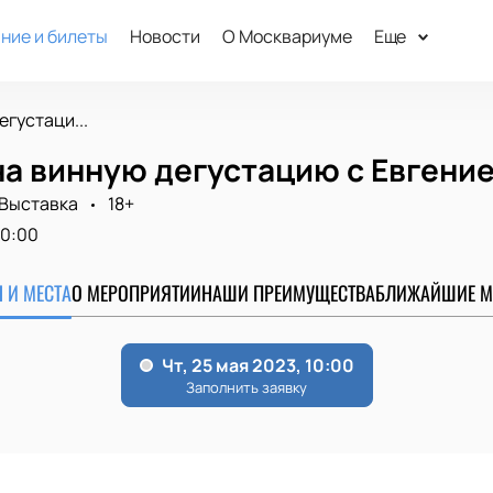
ние и билеты
Новости
О Москвариуме
Еще
егустаци...
на винную дегустацию с Евгени
Выставка
18+
10:00
 И МЕСТА
О МЕРОПРИЯТИИ
НАШИ ПРЕИМУЩЕСТВА
БЛИЖАЙШИЕ М