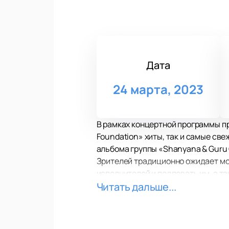
Дата
24 марта, 2023
В рамках концертной программы п
Foundation» хиты, так и самые св
альбома группы «Shanyana & Guru 
Зрителей традиционно ожидает мо
исполнителей и подпевать им, а т
поклонникам на сцене.
Читать дальше...
Самое передовое световое и звук
«Shanyana & Guru Groove Foundati