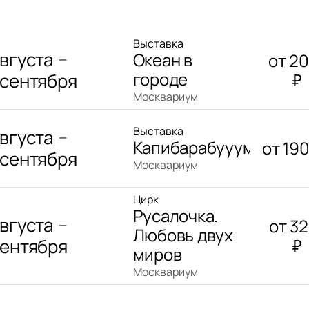
Выставка
августа
Океан в
от
2
—
городе
 сентября
₽
Москвариум
Выставка
августа
—
Капибарабууум
от
19
 сентября
Москвариум
Цирк
Русалочка.
августа
от
3
—
Любовь двух
сентября
₽
миров
Москвариум