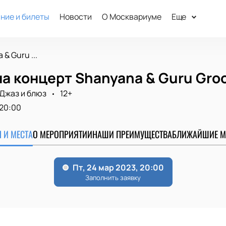
ние и билеты
Новости
О Москвариуме
Еще
& Guru ...
а концерт Shanyana & Guru Gro
Джаз и блюз
12+
20:00
 И МЕСТА
О МЕРОПРИЯТИИ
НАШИ ПРЕИМУЩЕСТВА
БЛИЖАЙШИЕ М