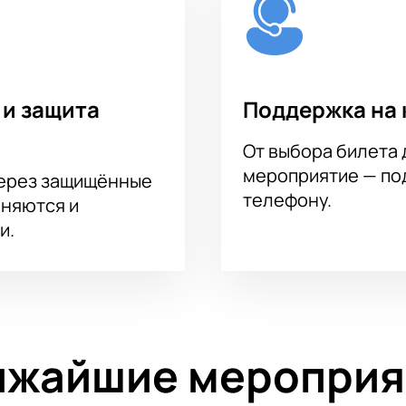
 и защита
Поддержка на 
От выбора билета 
мероприятие — под
через защищённые
телефону.
аняются и
и.
ижайшие мероприя