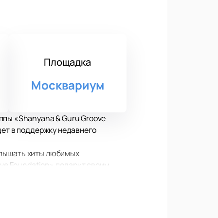
Площадка
Москвариум
ппы «Shanyana & Guru Groove
дет в поддержку недавнего
слышать хиты любимых
ove Foundation» подарит своим
й аккорд и рассмотреть любимых
ко от сцены вы находитесь!