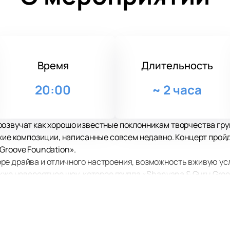
Время
Длительность
20:00
~
2 часа
розвучат как хорошо известные поклонникам творчества гру
ежие композиции, написанные совсем недавно. Концерт прой
Groove Foundation».
ре драйва и отличного настроения, возможность вживую у
акже невероятное шоу, которое группа «Shanyana & Guru Gro
овое оборудование позволит вам отчетливо услышать кажды
on» в малейших подробностях, независимо от того, как дале