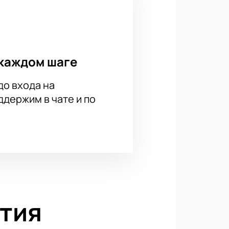
каждом шаге
до входа на
держим в чате и по
тия